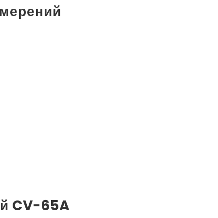
змерений
й CV-65A