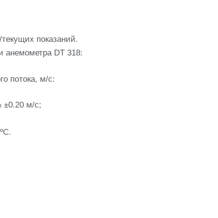
текущих показаний.
и анемометра DT 318:
о потока, м/с:
 ±0.20 м/с;
ºС.