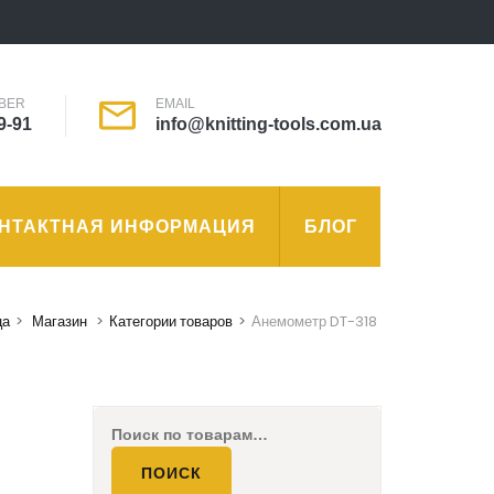
BER
EMAIL
9-91
info@knitting-tools.com.ua
НТАКТНАЯ ИНФОРМАЦИЯ
БЛОГ
ца
>
Магазин
>
Категории товаров
>
Анемометр DT-318
Искать:
ПОИСК