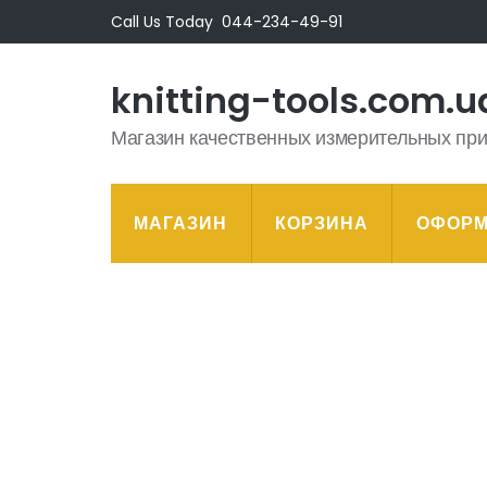
Перейти
Call Us Today
044-234-49-91
к
содержимому
knitting-tools.com.u
(нажмите
Enter)
Магазин качественных измерительных пр
МАГАЗИН
КОРЗИНА
ОФОРМ