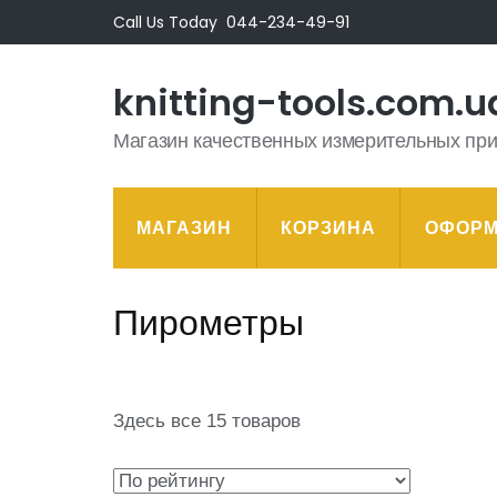
Перейти
Call Us Today
044-234-49-91
к
содержимому
knitting-tools.com.u
(нажмите
Enter)
Магазин качественных измерительных пр
МАГАЗИН
КОРЗИНА
ОФОРМ
Пирометры
Здесь все 15 товаров