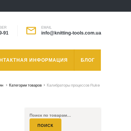
BER
EMAIL
9-91
info@knitting-tools.com.ua
НТАКТНАЯ ИНФОРМАЦИЯ
БЛОГ
ин
>
Категории товаров
>
Калибраторы процессов Fluke
Искать:
ПОИСК