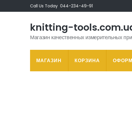
Перейти
Call Us Today
044-234-49-91
к
содержимому
knitting-tools.com.u
(нажмите
Enter)
Магазин качественных измерительных пр
МАГАЗИН
КОРЗИНА
ОФОРМ