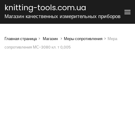
Перейти
knitting-tools.com.ua
к
Магазин качественных измерительных приборов
содержимому
(нажмите
Enter)
Главная страница
>
Магазин
>
Меры сопротивления
>
Мера
сопротивления МС-3080 кл. т 0,005