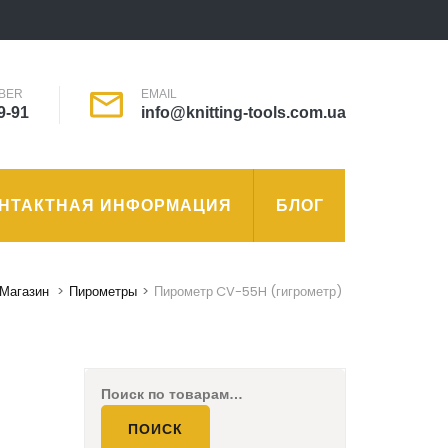
BER
EMAIL
9-91
info@knitting-tools.com.ua
НТАКТНАЯ ИНФОРМАЦИЯ
БЛОГ
Магазин
>
Пирометры
>
Пирометр CV-55H (гигрометр)
Искать:
ПОИСК