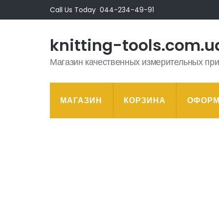
Перейти
Call Us Today
044-234-49-91
к
содержимому
knitting-tools.com.u
(нажмите
Enter)
Магазин качественных измерительных пр
МАГАЗИН
КОРЗИНА
ОФОРМ