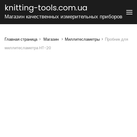
Перейти
knitting-tools.com.ua
к
Магазин качественных измерительных приборов
содержимому
(нажмите
Enter)
Главная страница
>
Магазин
>
Миллитесламетры
>
Пробник для
миллитесламетра HT-20