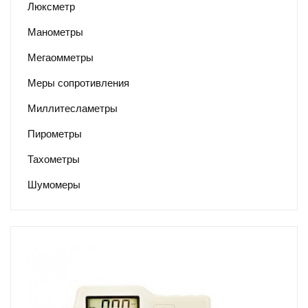
Люксметр
Манометры
Мегаомметры
Меры сопротивления
Миллитесламетры
Пирометры
Тахометры
Шумомеры