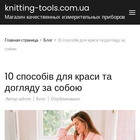
Перейти
knitting-tools.com.ua
к
Магазин качественных измерительных приборов
содержимому
(нажмите
Enter)
Главная страница
>
Блог
>
10 способів для краси та догляду за
собою
10 способів для краси та
догляду за собою
Автор
admin
Блог
Опубликовано