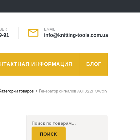
BER
EMAIL
9-91
info@knitting-tools.com.ua
НТАКТНАЯ ИНФОРМАЦИЯ
БЛОГ
Категории товаров
>
Генератор сигналов AG1022F Owon
Искать:
ПОИСК