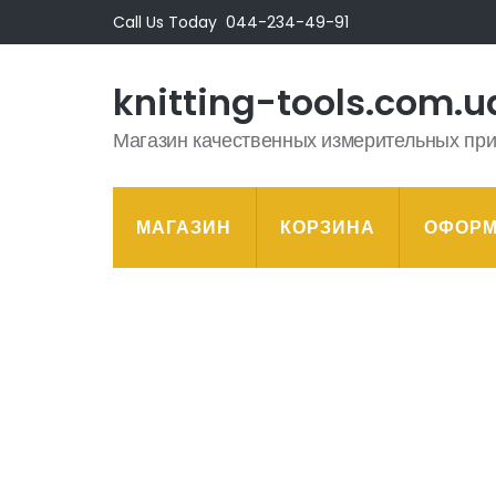
Перейти
Call Us Today
044-234-49-91
к
содержимому
knitting-tools.com.u
(нажмите
Enter)
Магазин качественных измерительных пр
МАГАЗИН
КОРЗИНА
ОФОРМ