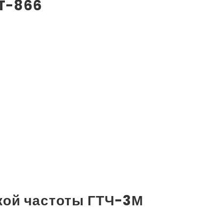
T-866
кой частоты ГТЧ-3М