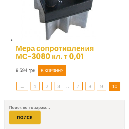
Мера сопротивления
МС-3080 кл. т 0,01
9,594
грн.
В КОРЗИНУ
←
1
2
3
7
8
9
…
10
Искать:
ПОИСК